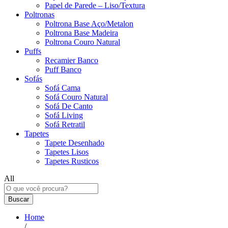
Papel de Parede – Liso/Textura
Poltronas
Poltrona Base Aço/Metalon
Poltrona Base Madeira
Poltrona Couro Natural
Puffs
Recamier Banco
Puff Banco
Sofás
Sofá Cama
Sofá Couro Natural
Sofá De Canto
Sofá Living
Sofá Retratil
Tapetes
Tapete Desenhado
Tapetes Lisos
Tapetes Rusticos
All
Buscar
Home
/