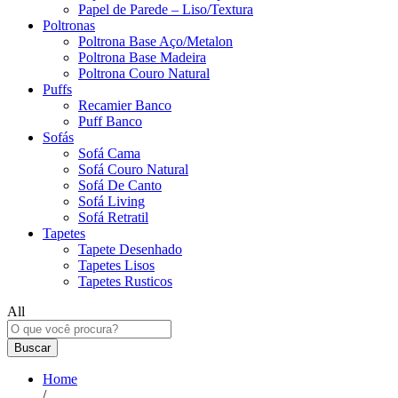
Papel de Parede – Liso/Textura
Poltronas
Poltrona Base Aço/Metalon
Poltrona Base Madeira
Poltrona Couro Natural
Puffs
Recamier Banco
Puff Banco
Sofás
Sofá Cama
Sofá Couro Natural
Sofá De Canto
Sofá Living
Sofá Retratil
Tapetes
Tapete Desenhado
Tapetes Lisos
Tapetes Rusticos
All
Buscar
Home
/