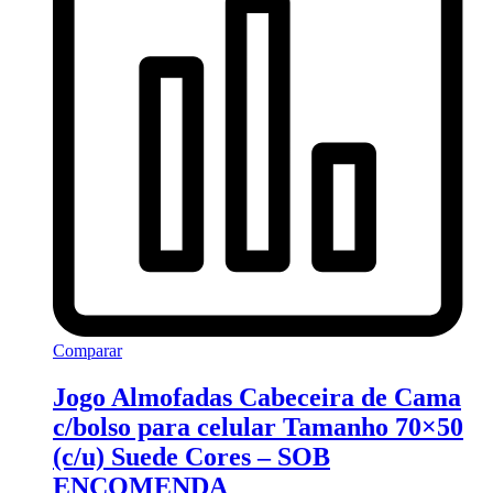
Comparar
Jogo Almofadas Cabeceira de Cama
c/bolso para celular Tamanho 70×50
(c/u) Suede Cores – SOB
ENCOMENDA