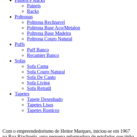
Paineis e Racks
Paineis
Racks
Poltronas
Poltrona Reclinavel
Poltrona Base Aço/Metalon
Poltrona Base Madeira
Poltrona Couro Natural
Puffs
Puff Banco
Recamier Banco
Sofas
Sofa Cama
Sofa Couro Natural
Sofa De Canto
Sofa Living
Sofa Retratil
Tapetes
Tapete Desenhado
Tapetes Lisos
Tapetes Rusticos
Com o empreendedorismo de Heitor Marques, iniciou-se em 1967
na Rua Riachuelo, uma pequena reformadora de estofados que tinha