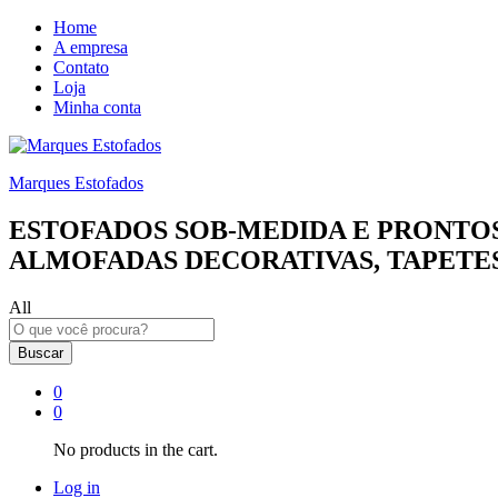
Home
A empresa
Contato
Loja
Minha conta
Marques Estofados
ESTOFADOS SOB-MEDIDA E PRONTOS
ALMOFADAS DECORATIVAS, TAPETES
All
Buscar
0
0
No products in the cart.
Log in