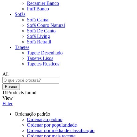
Recamier Banco
Puff Banco
Sofás
Sofá Cama
Sofá Couro Natural
Sofá De Canto
Sofá Living
Sofá Retratil
Tapetes
Tapete Desenhado
Tapetes Lisos
Tapetes Rusticos
All
Buscar
11
Products found
View
Filter
Ordenação padrão
Ordenação padrão
Ordenar por popularidade
Ordenar por média de classificação
Ordenar por mais recente