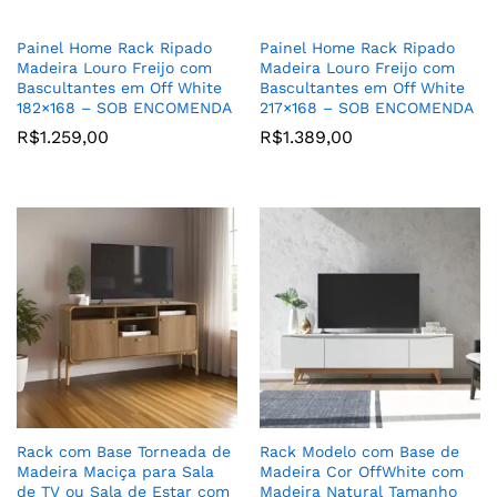
Painel Home Rack Ripado
Painel Home Rack Ripado
Madeira Louro Freijo com
Madeira Louro Freijo com
Bascultantes em Off White
Bascultantes em Off White
182×168 – SOB ENCOMENDA
217×168 – SOB ENCOMENDA
R$
1.259,00
R$
1.389,00
Rack com Base Torneada de
Rack Modelo com Base de
Madeira Maciça para Sala
Madeira Cor OffWhite com
de TV ou Sala de Estar com
Madeira Natural Tamanho