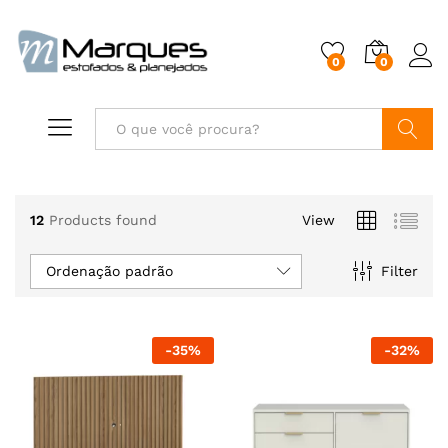
0
0
Buscar
12
Products found
View
Ordenação padrão
Filter
-
35
%
-
32
%