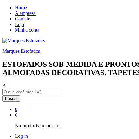
Home
A empresa
Contato
Loja
Minha conta
Marques Estofados
ESTOFADOS SOB-MEDIDA E PRONTOS
ALMOFADAS DECORATIVAS, TAPETES
All
Buscar
0
0
No products in the cart.
Log in