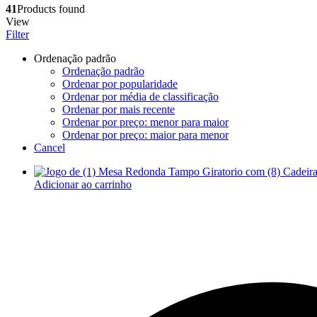
41
Products found
View
Filter
Ordenação padrão
Ordenação padrão
Ordenar por popularidade
Ordenar por média de classificação
Ordenar por mais recente
Ordenar por preço: menor para maior
Ordenar por preço: maior para menor
Cancel
Adicionar ao carrinho