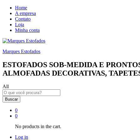
Home
A empresa
Contato
Loja
Minha conta
Marques Estofados
ESTOFADOS SOB-MEDIDA E PRONTOS
ALMOFADAS DECORATIVAS, TAPETES
All
Buscar
0
0
No products in the cart.
Log in