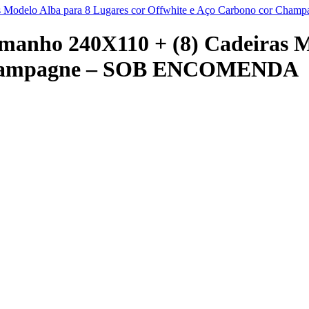
iras Modelo Alba para 8 Lugares cor Offwhite e Aço Carbono cor
amanho 240X110 + (8) Cadeiras M
 Champagne – SOB ENCOMENDA