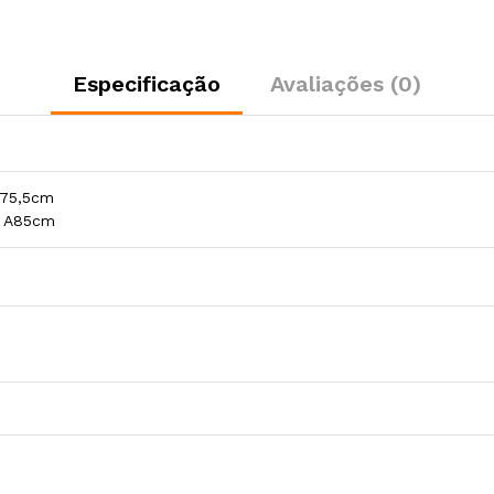
Especificação
Avaliações (0)
A75,5cm
x A85cm