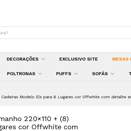
DECORAÇÕES
EXCLUSIVO SITE
MESAS 
POLTRONAS
PUFFS
SOFÁS
/
8) Cadeiras Modelo Els para 8 Lugares cor Offwhite com deta
amanho 220×110 + (8)
gares cor Offwhite com