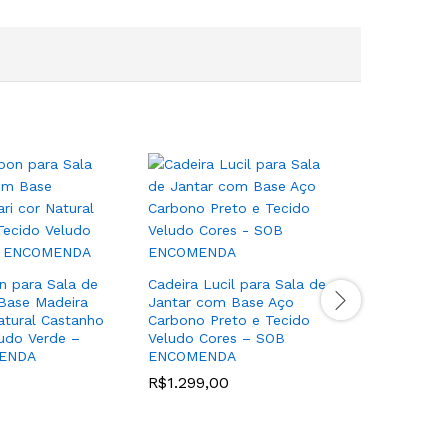
n para Sala de
Cadeira Lucil para Sala de
Banqueta
Base Madeira
Jantar com Base Aço
Bistrô B
atural Castanho
Carbono Preto e Tecido
cor Preto
ludo Verde –
Veludo Cores – SOB
Linho/Vel
ENDA
ENCOMENDA
SOB ENC
R$
1.299,00
R$
799,0