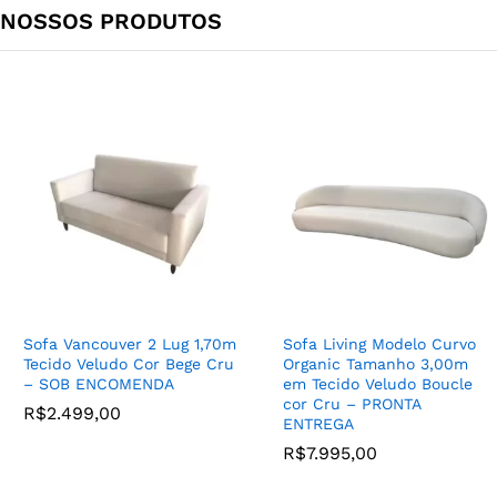
NOSSOS PRODUTOS
Poltrona para Sala Living
Parma Com Base de Aço
Jogo de Poltronas Modelo
Carbono cor Preto Couro
Liza Base de Madeira cor
100% Natural (CORES) –
Castanho Maciça
Sofa Vancouver 2 Lug 1,70m
Sofa Living Modelo Curvo
SOB ENCOMENDA
Reforçada Tecido Linhão
Tecido Veludo Cor Bege Cru
Organic Tamanho 3,00m
cor Bege – SOB
R$
5.399,00
–
– SOB ENCOMENDA
em Tecido Veludo Boucle
ENCOMENDA
R$
5.799,00
cor Cru – PRONTA
R$
2.499,00
R$
4.599,00
ENTREGA
R$
7.995,00