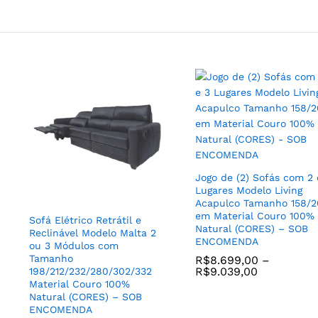
Poltrona Costella Balanço
Tecido Veludo e Base Aço
Jogo de (2) Sofás com 2 
Carbono cor Preto – SOB
Lugares Modelo Living
ENCOMENDA
Poltrona Com Puff Estilo
Acapulco Tamanho 158/
R$
3.599,00
Living sem Braços com
em Material Couro 100%
Sofá Elétrico Retrátil e
Balanço e Giratória Mode
Natural (CORES) – SOB
Reclinável Modelo Malta 2
Luna para Sala Living ou
ENCOMENDA
ou 3 Módulos com
em Couro 100% Natural
Tamanho
R$
8.699,00
–
(CORES) – SOB
R$
9.039,00
198/212/232/280/302/332
ENCOMENDA
Material Couro 100%
R$
5.649,00
–
Natural (CORES) – SOB
R$
5.889,00
ENCOMENDA