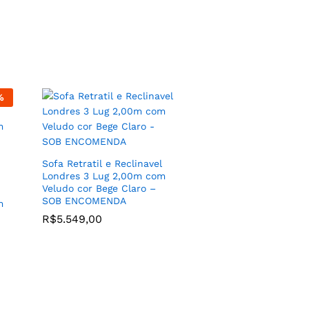
%
o,
tar
Poltrona Reclinável e
OB
Giratória Estilo Poltrona Do
Sofa Retratil e Reclinavel
Papai com Acionamento
Londres 3 Lug 2,00m com
Manual Modelo Vicenza em
Veludo cor Bege Claro –
Couro 100% Natural
SOB ENCOMENDA
(CORES) – SOB
m
ENCOMENDA
R$
5.549,00
R$
5.499,00
–
R$
5.899,00