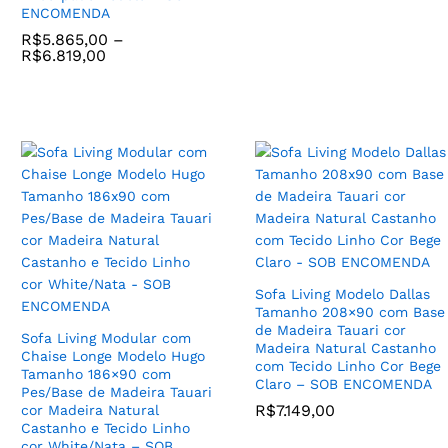
ENCOMENDA
R$
5.865,00
–
R$
6.819,00
Poltrona Helena Material
Sintetico cor Conhaque e
Base Aço Carbono cor
Jogo de (2) Poltronas
Preto – SOB ENCOMENDA
Modelo Dora com Base de
R$
1.456,00
Madeira Tauari cor Madeira
Natural Castanho e Tecido
Sofa Living Modelo Dallas
Linho cor White/Nata –
Tamanho 208×90 com Base
SOB ENCOMENDA
de Madeira Tauari cor
Sofa Living Modular com
R$
5.499,00
Madeira Natural Castanho
Chaise Longe Modelo Hugo
com Tecido Linho Cor Bege
Tamanho 186×90 com
Claro – SOB ENCOMENDA
Pes/Base de Madeira Tauari
R$
7.149,00
cor Madeira Natural
Castanho e Tecido Linho
cor White/Nata – SOB