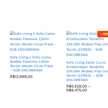
Poltrona Mariele Tecido
–
10
Veludo Rose e Base Aço
Jogo de (2) Poltronas
Carbono cor Avela – SOB
Modelo Dolce para Quart
ENCOMENDA
Sala de TV ou Sala de Es
com Tecido (CORES) – S
R$
1.799,00
ENCOMENDA
Sofa Living e Sofa-Cama
R$
3.229,00
–
Modelo Passione 2,60m
Sofá Living Estilo Curvo
R$
3.398,00
Tecido Veludo Cinza Prata
Arredondado Tamanho
– SOB ENCOMENDA
334/384 Modelo Pisa co
Tecido (CORES) – SOB
R$
12.699,00
ENCOMENDA
R$
5.529,00
–
R$
6.475,00