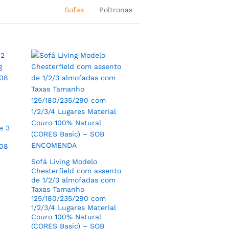
Sofas
Poltronas
Poltrona Enzo Tecido
e 3
Veludo Cor Azul Marinho e
Base Aço Carbono cor
208
Dourado – SOB
ENCOMENDA
Sofá Living Modelo
lo
Chesterfield com assento
R$
2.049,00
 TV
de 1/2/3 almofadas com
Taxas Tamanho
125/180/235/290 com
1/2/3/4 Lugares Material
Couro 100% Natural
(CORES Basic) – SOB