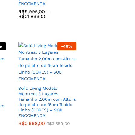
ENCOMENDA
R$
9.995,00
–
R$
21.899,00
e
–
16
%
Poltrona Antonella Tecido
Linho Cor Cinza Prata com
Base e Bracos de Madeira
Clara – SOB ENCOMENDA
R$
2.279,00
vel
Sofá Living Modelo
Montreal 3 Lugares
Tamanho 2,00m com Altura
do pé alto de 15cm Tecido
om
Linho (CORES) – SOB
ENCOMENDA
R$
2.998,00
R$
3.589,00
,00