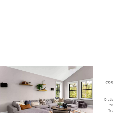
COR
O cl
te
Tr