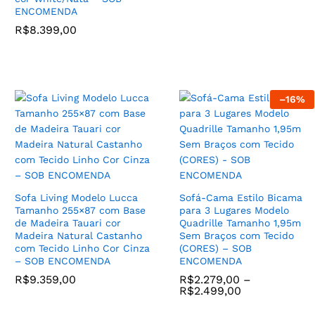
ENCOMENDA
R$
8.399,00
–
16
%
Poltrona Encosoto Alto
Poltrona Laura Giratorio
Camila Base de Madeira
Tecido Linho cor
Clara com Tecido Linho cor
Acinzentado e Base Aço
Cinza Azulado – SOB
Carbono cor Madeira Nosce
ENCOMENDA
– SOB ENCOMENDA
R$
2.089,00
R$
2.295,00
Sofa Living Modelo Lucca
Sofá-Cama Estilo Bicama
Tamanho 255×87 com Base
para 3 Lugares Modelo
de Madeira Tauari cor
Quadrille Tamanho 1,95m
Madeira Natural Castanho
Sem Braços com Tecido
com Tecido Linho Cor Cinza
(CORES) – SOB
– SOB ENCOMENDA
ENCOMENDA
R$
9.359,00
R$
2.279,00
–
R$
2.499,00