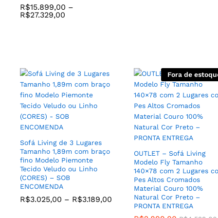
R$
15.899,00
–
R$
27.329,00
Fora de estoqu
Jogo de (2) Poltronas
Encosto Medio Modelo Loa
Base Torneada de Madeira
Poltrona Elétrica Recliná
Sofá Living de 3 Lugares
Tauari cor Madeira Natural
Estilo Slim Poltrona Do
Tamanho 1,89m com braço
OUTLET – Sofá Living
com Detalhes em Cordas
Papai com Acionamento
fino Modelo Piemonte
Modelo Fly Tamanho
com Tecido Linho cor Bege
Automatizada Modelo
Tecido Veludo ou Linho
140×78 com 2 Lugares c
Cru – SOB ENCOMENDA
Power Touch Gran Relax
(CORES) – SOB
Pes Altos Cromados
R$
8.699,00
Modelo Space em Couro
ENCOMENDA
Material Couro 100%
100% Natural (CORES) –
Natural Cor Preto –
R$
3.025,00
–
R$
3.189,00
SOB ENCOMENDA
PRONTA ENTREGA
R$
8.719,00
–
R$
9.429