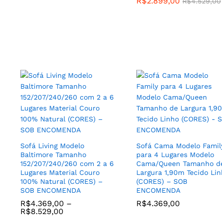
R$
2.899,00
R$
4.529,00
–
20
%
Poltrona Encosto Medio
Samba Base de Madeira
Clara com Tecido Linho 
Jogo de (2) Poltronas
Terracota ou Bege Cru –
Modelo Elit Tecido Sintetico
SOB ENCOMENDA
Kouro Ecologico Base/Pes
Sofá Living Modelo
Sofá Cama Modelo Famil
R$
2.259,00
Torneadas com Madeira
Baltimore Tamanho
para 4 Lugares Modelo
Tauari Cor Madeira Natural
152/207/240/260 com 2 a 6
Cama/Queen Tamanho d
Castanho – PRONTA
Lugares Material Couro
Largura 1,90m Tecido Li
ENTREGA
100% Natural (CORES) –
(CORES) – SOB
SOB ENCOMENDA
ENCOMENDA
R$
3.899,00
R$
4.899,00
R$
4.369,00
–
R$
4.369,00
R$
8.529,00