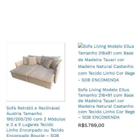
Poltrona Encosoto Alto
Camila Base de Madeira
Poltrona Modelo California
Clara com Tecido Linho cor
Estilo Redondo com
Cinza – SOB ENCOMENDA
Almofada Tecido Veludo
Boucle – PRONTA ENTREGA
R$
2.089,00
R$
2.195,00
Sofa Living Modelo Ellus
Tamanho 216×91 com Base
de Madeira Tauari cor
Madeira Natural Castanho
Sofá Retrátil e Reclinável
com Tecido Linho Cor Bege
Áustria Tamanho
– SOB ENCOMENDA
190/200/210 com 2 Módulos
e 3 a 5 Lugares Tecido
R$
5.799,00
Linho Encorpado ou Tecido
Encorpado Boucle – SOB