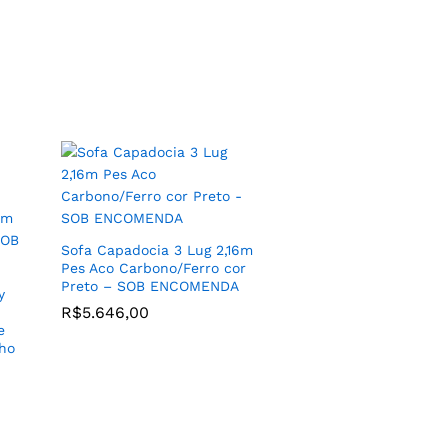
Jogo de (2) Poltronas
Modelo California Fixo para
cor
Sala de TV ou Sala de Estar
Sofa Capadocia 3 Lug 2,16m
com Tecido (CORES) – SOB
Pes Aco Carbono/Ferro cor
ENCOMENDA
Preto – SOB ENCOMENDA
y
R$
4.229,00
–
R$
5.646,00
R$
4.389,00
e
nho