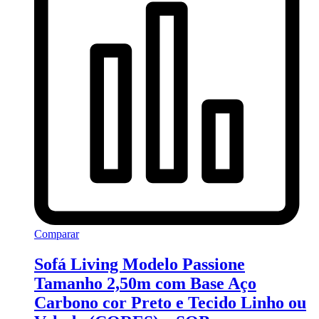
Comparar
Sofá Living Modelo Passione
Tamanho 2,50m com Base Aço
Carbono cor Preto e Tecido Linho ou