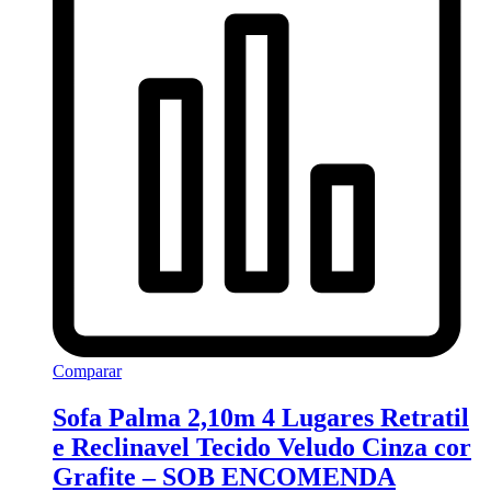
Comparar
Sofa Palma 2,10m 4 Lugares Retratil
e Reclinavel Tecido Veludo Cinza cor
Grafite – SOB ENCOMENDA