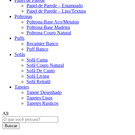
Papel de Parede
Papel de Parede – Estampado
Papel de Parede – Liso/Textura
Poltronas
Poltrona Base Aço/Metalon
Poltrona Base Madeira
Poltrona Couro Natural
Puffs
Recamier Banco
Puff Banco
Sofás
Sofá Cama
Sofá Couro Natural
Sofá De Canto
Sofá Living
Sofá Retratil
Tapetes
Tapete Desenhado
Tapetes Lisos
Tapetes Rusticos
All
Buscar