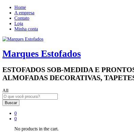
Home
A empresa
Contato
Loja
Minha conta
Marques Estofados
ESTOFADOS SOB-MEDIDA E PRONTOS
ALMOFADAS DECORATIVAS, TAPETES
All
Buscar
0
0
No products in the cart.