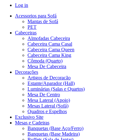
Log in
Acessorios para Sofá
Mantas de Sofá
PET
Cabeceiras
Almofadas Cabeceira
Cabeceira Cama Casal
Cabeceira Cama Queen
Cabeceira Cama King
Cômoda (Quarto)
Mesa De Cabeceira
Decorações
Artigos de Decoração
Estante/Aparador (Hall)
Luminárias (Salas e Quartos)
Mesa De Centro
Mesa Lateral (Apoio)
Mesas Lateral (Sofá)
Quadros e Espelhos
Exclusivo Site
Mesas e Cadeiras
Banquetas (Base Aço/Ferro)
Banquetas (Base Madeira)
Buffets (Sala de Jantar)