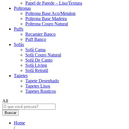
Papel de Parede – Liso/Textura
Poltronas
Poltrona Base Aço/Metalon
Poltrona Base Madeira
Poltrona Couro Natural
Puffs
Recamier Banco
Puff Banco
Sofás
Sofá Cama
Sofá Couro Natural
Sofá De Canto
Sofá Living
Sofá Retratil
Tapetes
Tapete Desenhado
Tapetes Lisos
Tapetes Rusticos
All
Buscar
Home
/