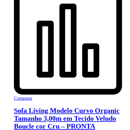
Comparar
Sofa Living Modelo Curvo Organic
Tamanho 3,00m em Tecido Veludo
Boucle cor Cru – PRONTA