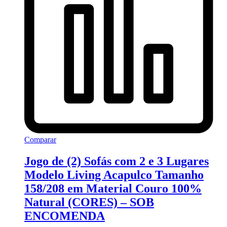
Comparar
Jogo de (2) Sofás com 2 e 3 Lugares
Modelo Living Acapulco Tamanho
158/208 em Material Couro 100%
Natural (CORES) – SOB
ENCOMENDA