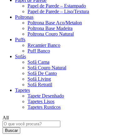
Papel de Parede
Papel de Parede – Estampado
Papel de Parede – Liso/Textura
Poltronas
Poltrona Base Aço/Metalon
Poltrona Base Madeira
Poltrona Couro Natural
Puffs
Recamier Banco
Puff Banco
Sofás
Sofá Cama
Sofá Couro Natural
Sofá De Canto
Sofá Living
Sofá Retratil
Tapetes
Tapete Desenhado
Tapetes Lisos
Tapetes Rusticos
All
Buscar