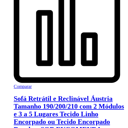
Comparar
Sofá Retrátil e Reclinável Áustria
Tamanho 190/200/210 com 2 Módulos
e 3 a 5 Lugares Tecido Linho
Encorpado ou Tecido Encorpado