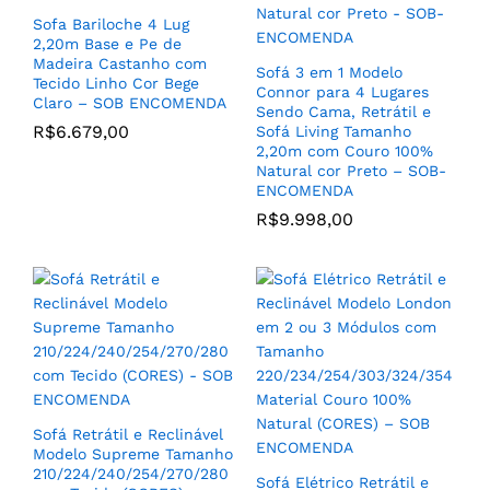
Cordas com Tecido Linho
Sofa Bariloche 4 Lug
cor Bege Cru – SOB
2,20m Base e Pe de
ENCOMENDA
Madeira Castanho com
Sofá 3 em 1 Modelo
Tecido Linho Cor Bege
R$
8.699,00
Connor para 4 Lugares
Claro – SOB ENCOMENDA
Sendo Cama, Retrátil e
R$
6.679,00
Sofá Living Tamanho
2,20m com Couro 100%
Natural cor Preto – SOB-
ENCOMENDA
R$
9.998,00
Poltrona Antonella Tecido
Linho Cor Cinza Prata
com Base e Bracos de
Madeira Clara – SOB
ENCOMENDA
Poltrona Elétrica
R$
2.279,00
Reclinável Estilo Slim
Poltrona Do Papai com
Acionamento
Sofá Retrátil e Reclinável
Automatizada Modelo
Modelo Supreme Tamanho
Power Touch Gran Relax
210/224/240/254/270/280
Sofá Elétrico Retrátil e