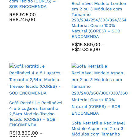
Modelo Space em Couro
com Tecido (CORES) –
Reclinável Modelo London
100% Natural (CORES) –
SOB ENCOMENDA
em 2 ou 3 Módulos com
SOB ENCOMENDA
R$
6.925,00
–
Tamanho
R$
R$
8.745,00
8.719,00
–
220/234/254/303/324/354
R$
9.429,00
Material Couro 100%
Natural (CORES) – SOB
ENCOMENDA
R$
15.869,00
–
R$
27.329,00
Poltrona Helena Material
Sintetico cor Conhaque e
Base Aço Carbono cor
Jogo de (2) Poltronas
Preto – SOB ENCOMENDA
Modelo Dora com Base de
R$
1.456,00
Madeira Tauari cor
Sofá Retrátil e Reclinável
Madeira Natural Castanho
4 a 5 Lugares Tamanho
e Tecido Linho cor
2,54m Modelo Treviso
White/Nata – SOB
Tecido (CORES) – SOB
Sofá Retrátil e Reclinável
ENCOMENDA
ENCOMENDA
Modelo Aspen em 2 ou 3
R$
5.499,00
R$
13.899,00
–
Módulos com Tamanho