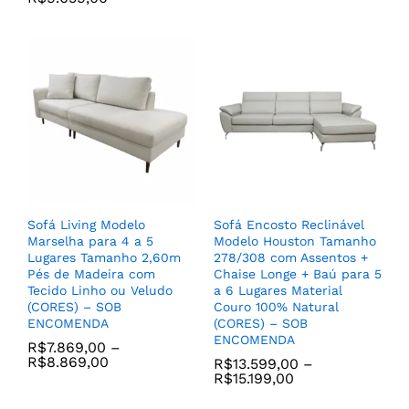
Poltrona Costella Balanço
Tecido Veludo e Base Aço
Carbono cor Preto – SOB
ENCOMENDA
Poltrona Com Puff Estilo
R$
3.599,00
Living sem Braços com
Balanço e Giratória
Modelo Luna para Sala
Living ou TV em Couro
Sofá Living Modelo
Sofá Encosto Reclinável
100% Natural (CORES) –
Marselha para 4 a 5
Modelo Houston Tamanho
SOB ENCOMENDA
Lugares Tamanho 2,60m
278/308 com Assentos +
R$
5.649,00
–
Pés de Madeira com
Chaise Longe + Baú para 5
R$
5.889,00
Tecido Linho ou Veludo
a 6 Lugares Material
(CORES) – SOB
Couro 100% Natural
ENCOMENDA
(CORES) – SOB
ENCOMENDA
R$
7.869,00
–
R$
8.869,00
R$
13.599,00
–
R$
15.199,00