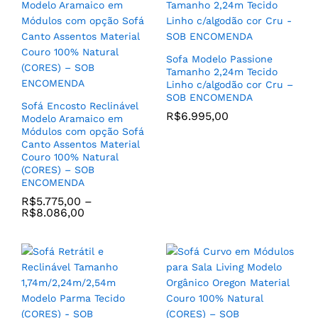
R$
1.799,00
Nosce – SOB ENCOMENDA
R$
2.295,00
Sofa Modelo Passione
Tamanho 2,24m Tecido
Linho c/algodão cor Cru –
SOB ENCOMENDA
Sofá Encosto Reclinável
R$
6.995,00
Modelo Aramaico em
Módulos com opção Sofá
Canto Assentos Material
Jogo de (2) Poltronas
Couro 100% Natural
Modelo Dolce para Quarto,
(CORES) – SOB
Sala de TV ou Sala de
ENCOMENDA
Poltrona Reclinável e
Estar com Tecido (CORES)
Giratória Estilo Poltrona
R$
5.775,00
–
– SOB ENCOMENDA
R$
8.086,00
Do Papai com
R$
3.229,00
–
Acionamento Manual
R$
3.398,00
Modelo Vicenza em Couro
100% Natural (CORES) –
SOB ENCOMENDA
R$
5.499,00
–
R$
5.899,00