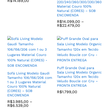
R$
14.189,00
220/240/260/300/330/360
Material Couro 100%
–
20
%
Natural (CORES) – SOB
ENCOMENDA
R$
14.099,00
–
R$
22.479,00
Poltrona Encosto Medio
Samba Base de Madeira
Clara com Tecido Linho
Jogo de (2) Poltronas
cor Terracota ou Bege Cru
Modelo Elit Tecido
– SOB ENCOMENDA
Sintetico Kouro Ecologico
R$
2.259,00
Base/Pes Torneadas com
Madeira Tauari Cor
Puff Grande Oval para
Madeira Natural Castanho
Sala Living Modelo Organic
Sofá Living Modelo Gaudi
– PRONTA ENTREGA
Tamanho 120x em Tecido
Tamanho 106/156/206 com
Veludo Boucle cor Cru –
R$
3.899,00
1 ou 3 Lugares Material
R$
4.899,00
PRONTA ENTREGA
Couro 100% Natural
(CORES) – SOB
R$
1.799,00
ENCOMENDA
R$
3.985,00
–
R$
6.539,00