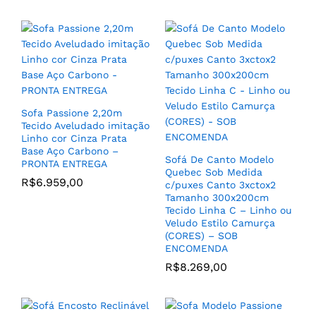
Poltrona Encosoto Alto
Camila Base de Madeira
Jogo de (2) Poltronas
Clara com Tecido Linho
Modelo California Fixo
cor Cinza Azulado – SOB
para Sala de TV ou Sala
ENCOMENDA
de Estar com Tecido
(CORES) – SOB
Sofa Passione 2,20m
R$
2.089,00
ENCOMENDA
Tecido Aveludado imitação
Linho cor Cinza Prata
R$
4.229,00
–
Base Aço Carbono –
R$
4.389,00
Sofá De Canto Modelo
PRONTA ENTREGA
Quebec Sob Medida
R$
6.959,00
c/puxes Canto 3xctox2
Tamanho 300x200cm
Tecido Linha C – Linho ou
Veludo Estilo Camurça
(CORES) – SOB
ENCOMENDA
Poltrona Mariele Tecido
R$
8.269,00
Veludo Rose e Base Aço
Poltrona Laura Giratorio
Carbono cor Avela – SOB
Tecido Linho cor
ENCOMENDA
Acinzentado e Base Aço
Carbono cor Madeira