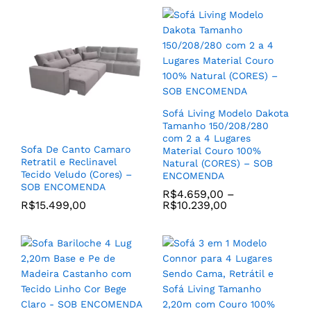
Poltrona Enzo Tecido
Poltrona Modelo California
Veludo Cor Azul Marinho e
Estilo Redondo com
Base Aço Carbono cor
Almofada Tecido Veludo
Dourado – SOB
Boucle – PRONTA
ENCOMENDA
ENTREGA
R$
2.049,00
R$
2.195,00
Sofá Living Modelo Dakota
Tamanho 150/208/280
com 2 a 4 Lugares
Sofa De Canto Camaro
Material Couro 100%
Retratil e Reclinavel
Natural (CORES) – SOB
Tecido Veludo (Cores) –
ENCOMENDA
SOB ENCOMENDA
R$
4.659,00
–
R$
15.499,00
R$
10.239,00
Poltrona Encosoto Alto
Camila Base de Madeira
Clara com Tecido Linho
cor Cinza – SOB
Jogo de (2) Poltronas
ENCOMENDA
Encosto Medio Modelo Loa
R$
2.089,00
Base Torneada de Madeira
Tauari cor Madeira
Natural com Detalhes em