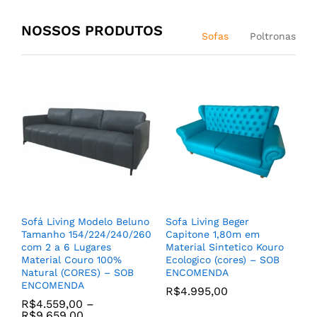
NOSSOS PRODUTOS
Sofas
Poltronas
Jogo de Poltronas Modelo
Poltrona para Sala Living
Liza Base de Madeira cor
Parma Com Base de Aço
Castanho Maciça
Carbono cor Preto Couro
Sofá Living Modelo Beluno
Sofa Living Beger
Reforçada Tecido Linhão
100% Natural (CORES) –
Tamanho 154/224/240/260
Capitone 1,80m em
cor Bege – SOB
SOB ENCOMENDA
com 2 a 6 Lugares
Material Sintetico Kouro
ENCOMENDA
Material Couro 100%
Ecologico (cores) – SOB
R$
5.399,00
–
R$
5.799,00
Natural (CORES) – SOB
ENCOMENDA
R$
4.599,00
ENCOMENDA
R$
4.995,00
R$
4.559,00
–
R$
9.659,00