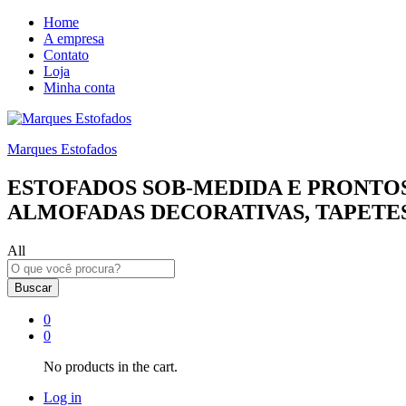
Home
A empresa
Contato
Loja
Minha conta
Marques Estofados
ESTOFADOS SOB-MEDIDA E PRONTOS
ALMOFADAS DECORATIVAS, TAPETES
All
Buscar
0
0
No products in the cart.
Log in