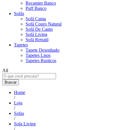
Recamier Banco
Puff Banco
Sofás
Sofá Cama
Sofá Couro Natural
Sofá De Canto
Sofá Living
Sofá Retratil
Tapetes
Tapete Desenhado
Tapetes Lisos
Tapetes Rusticos
All
Buscar
Home
/
Loja
/
Sofas
/
Sofa Living
/