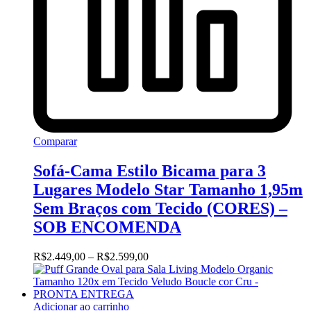
Comparar
Sofá-Cama Estilo Bicama para 3
Lugares Modelo Star Tamanho 1,95m
Sem Braços com Tecido (CORES) –
SOB ENCOMENDA
Faixa
R$
2.449,00
–
R$
2.599,00
de
preço:
R$2.449,00
através
Adicionar ao carrinho