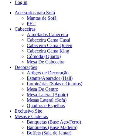
Log in
Acessorios para Sofá
Mantas de Sofá
PET
Cabeceiras
Almofadas Cabeceira
Cabeceira Cama Casal
Cabeceira Cama Queen
Cabeceira Cama King
Cômoda (Quarto)
Mesa De Cabeceira
Decorações
Artigos de Decoração
Estante/Aparador (Hall)
Luminárias (Salas e Quartos)
Mesa De Centro
Mesa Lateral (Apoio)
Mesas Lateral (Sofá)
Quadros e Espelhos
Exclusivo Site
Mesas e Cadeiras
Banquetas (Base Aço/Ferro)
Banquetas (Base Madeira)
Buffets (Sala de Jantar)