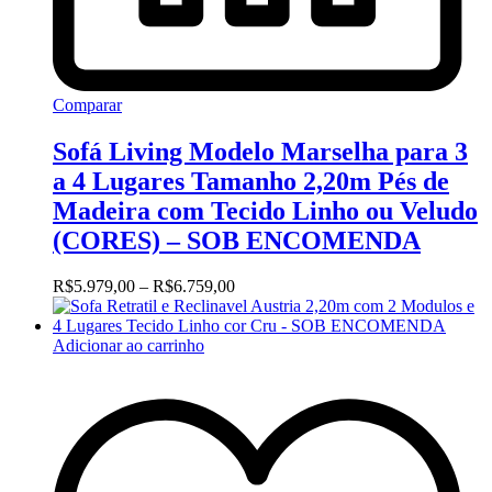
Comparar
Sofá Living Modelo Marselha para 3
a 4 Lugares Tamanho 2,20m Pés de
Madeira com Tecido Linho ou Veludo
(CORES) – SOB ENCOMENDA
Faixa
R$
5.979,00
–
R$
6.759,00
de
preço:
R$5.979,00
Adicionar ao carrinho
através
R$6.759,00