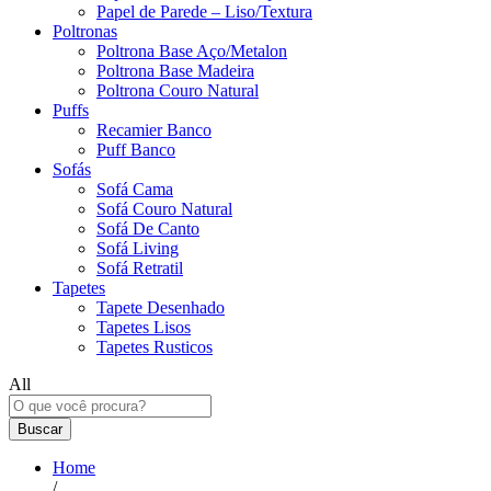
Papel de Parede – Liso/Textura
Poltronas
Poltrona Base Aço/Metalon
Poltrona Base Madeira
Poltrona Couro Natural
Puffs
Recamier Banco
Puff Banco
Sofás
Sofá Cama
Sofá Couro Natural
Sofá De Canto
Sofá Living
Sofá Retratil
Tapetes
Tapete Desenhado
Tapetes Lisos
Tapetes Rusticos
All
Buscar
Home
/