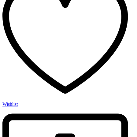
para
6
a
8
Lugares
Resistente
Base
de
Madeira
Natural
e
Tampo
Madeira
Natural
Nogueira
-
SOB
ENCOMENDA
quantity
Wishlist