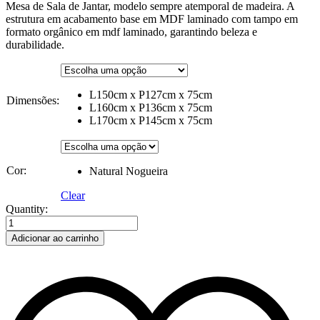
Mesa de Sala de Jantar, modelo sempre atemporal de madeira. A
estrutura em acabamento base em MDF laminado com tampo em
formato orgânico em mdf laminado, garantindo beleza e
durabilidade.
L150cm x P127cm x 75cm
Dimensões:
L160cm x P136cm x 75cm
L170cm x P145cm x 75cm
Cor:
Natural Nogueira
Clear
Mesa
Quantity:
Sala
de
Adicionar ao carrinho
Jantar
Formato
Organico
Pedra
Tamanho
150/160/170