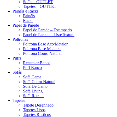
Sofás – OUTLET
Tapetes – OUTLET
Painéis e Racks
Painéis
Racks
Papel de Parede
Papel de Parede – Estampado
Papel de Parede – Liso/Textura
Poltronas
Poltrona Base Aço/Metalon
Poltrona Base Madeira
Poltrona Couro Natural
Puffs
Recamier Banco
Puff Banco
Sofás
Sofá Cama
Sofá Couro Natural
Sofá De Canto
Sofá Living
Sofá Retratil
Tapetes
Tapete Desenhado
Tapetes Lisos
Tapetes Rusticos