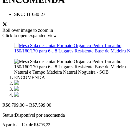
SKU:
11-030-27
Roll over image to zoom in
Click to open expanded view
Faixa
R$
6.799,00
–
R$
7.599,00
de
Status:
Disponível por encomenda
preço:
R$6.799,00
A partir de 12x de
R$
703,22
através
R$7.599,00