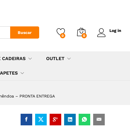
Log in
Buscar
0
0
E CADEIRAS
OUTLET
TAPETES
 Amêndoa – PRONTA ENTREGA