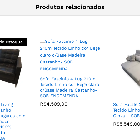
Produtos relacionados
de estoque
Sofa Fascinio 4 Lug 2,10m
Tecido Linho cor Bege claro
c/Base Madeira Castanho-
SOB ENCOMENDA
R$
4.509,00
Living
Sofa Fatale 
manho
Tecido Linh
Lugares com
Cinza – SO
ados
R$
5.549,0
 100%
eto –
GA