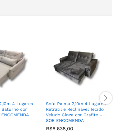
Sofa Mad
Tecido Li
SOB ENC
R$
3.989
2,10m 4 Lugares
Sofa Palma 2,10m 4 Lugares
o Saturno cor
Retratil e Reclinavel Tecido
B ENCOMENDA
Veludo Cinza cor Grafite –
SOB ENCOMENDA
0
R$
6.638,00