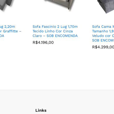
ug 2,20m
Sofa Fascinio 2 Lug 1,70m
Sofa Cama M
r Graffitte –
Tecido Linho Cor Cinza
Tamanho 1,9
DA
Claro – SOB ENCOMENDA
Veludo cor C
SOB ENCOM
R$
4.196,00
R$
4.299,0
Links