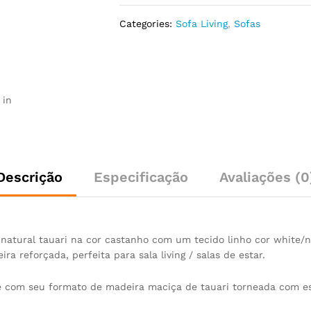
Categories:
Sofa Living
,
Sofas
 in
Descrição
Especificação
Avaliações (0
atural tauari na cor castanho com um tecido linho cor white/na
a reforçada, perfeita para sala living / salas de estar.
e com seu formato de madeira maciça de tauari torneada com e