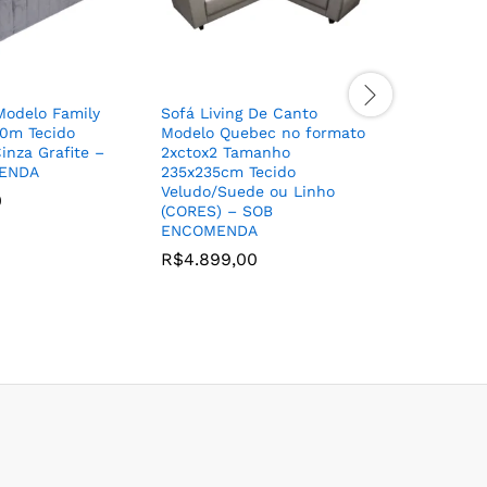
odelo Family
Sofá Living De Canto
Sofa Can
0m Tecido
Modelo Quebec no formato
Lugares R
inza Grafite –
2xctox2 Tamanho
Reclinave
ENDA
235x235cm Tecido
Paris co
Veludo/Suede ou Linho
ENCOME
0
(CORES) – SOB
R$
4.799
ENCOMENDA
R$
4.899,00