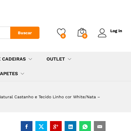
Log in
Buscar
0
0
E CADEIRAS
OUTLET
TAPETES
atural Castanho e Tecido Linho cor White/Nata –