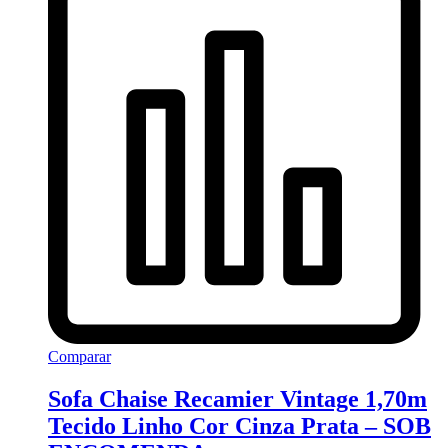
Comparar
Sofa Chaise Recamier Vintage 1,70m
Tecido Linho Cor Cinza Prata – SOB