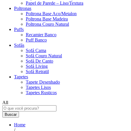
Papel de Parede – Liso/Textura
Poltronas
Poltrona Base Aço/Metalon
Poltrona Base Madeira
Poltrona Couro Natural
Puffs
Recamier Banco
Puff Banco
Sofás
Sofá Cama
Sofá Couro Natural
Sofá De Canto
Sofá Living
Sofá Retratil
Tapetes
Tapete Desenhado
Tapetes Lisos
Tapetes Rusticos
All
Buscar
Home
/