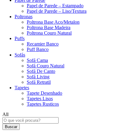
Papel de Parede
Papel de Parede – Estampado
Papel de Parede – Liso/Textura
Poltronas
Poltrona Base Aço/Metalon
Poltrona Base Madeira
Poltrona Couro Natural
Puffs
Recamier Banco
Puff Banco
Sofás
Sofá Cama
Sofá Couro Natural
Sofá De Canto
Sofá Living
Sofá Retratil
Tapetes
Tapete Desenhado
Tapetes Lisos
Tapetes Rusticos
All
Buscar