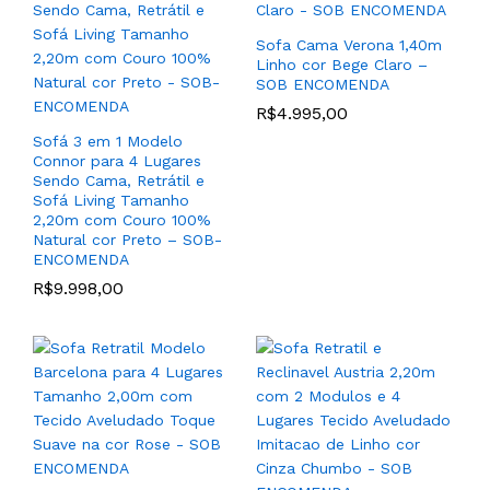
Modelo Cindy em Couro
cor Dourado com Tecido
100% Natural (CORES) –
Boucle cor Bege – SOB
SOB ENCOMENDA
ENCOMENDA
Sofa Cama Verona 1,40m
Linho cor Bege Claro –
R$
7.195,00
–
R$
7.789,00
R$
4.179,00
SOB ENCOMENDA
R$
4.995,00
Sofá 3 em 1 Modelo
Connor para 4 Lugares
Sendo Cama, Retrátil e
Sofá Living Tamanho
2,20m com Couro 100%
Natural cor Preto – SOB-
ENCOMENDA
Poltrona com Base
Giratória Modelo Nice para
R$
9.998,00
Sala Living ou TV Couro
Jogo de (2) Poltronas
100% Natural (CORES) –
Modelo Otto Com Base
SOB ENCOMENDA
Torneada de Madeira
R$
5.799,00
–
Tauari cor Madeira Natural
R$
5.998,00
Castanho com Tecido
Linho Cor Bege – SOB
ENCOMENDA
R$
6.229,00