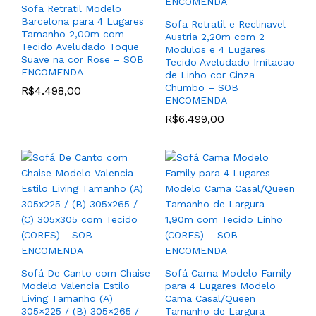
Sofa Retratil Modelo
Barcelona para 4 Lugares
Sofa Retratil e Reclinavel
Tamanho 2,00m com
Austria 2,20m com 2
Tecido Aveludado Toque
Modulos e 4 Lugares
Suave na cor Rose – SOB
Tecido Aveludado Imitacao
ENCOMENDA
de Linho cor Cinza
Chumbo – SOB
R$
4.498,00
ENCOMENDA
Poltrona com Base
R$
6.499,00
Giratória Modelo Bella
para Sala Living ou TV
Couro 100% Natural
Poltrona Elétrica
(CORES)- SOB
Reclinável Estilo Poltrona
ENCOMENDA
Do Papai com
R$
4.599,00
–
Acionamento
R$
4.875,00
Automatizada Modelo
Florença Power Touch em
Couro 100% Natural
(CORES) – SOB
ENCOMENDA
Sofá De Canto com Chaise
Sofá Cama Modelo Family
R$
6.299,00
–
Modelo Valencia Estilo
para 4 Lugares Modelo
R$
6.689,00
Living Tamanho (A)
Cama Casal/Queen
305×225 / (B) 305×265 /
Tamanho de Largura