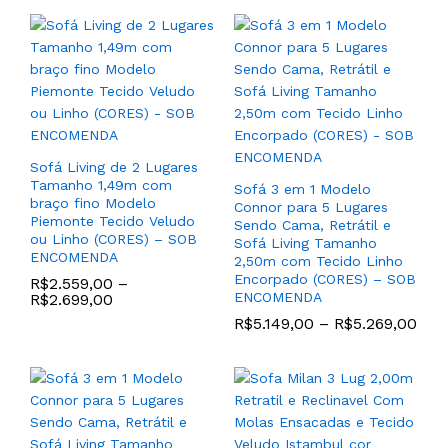
Jogo de Poltronas Modelo
Perla Giratorio Tecido
Poltrona para Sala Living
Urano Waterproof cor
Parma Com Base de Aço
Cinza Chumbo – PRONTA
Carbono cor Preto Couro
ENTREGA
100% Natural (CORES) –
Sofá Living de 2 Lugares
SOB ENCOMENDA
Tamanho 1,49m com
R$
5.398,00
R$
6.378,00
Sofá 3 em 1 Modelo
braço fino Modelo
Connor para 5 Lugares
R$
5.399,00
–
Piemonte Tecido Veludo
Sendo Cama, Retrátil e
R$
5.799,00
ou Linho (CORES) – SOB
Sofá Living Tamanho
ENCOMENDA
2,50m com Tecido Linho
Encorpado (CORES) – SOB
R$
2.559,00
–
ENCOMENDA
R$
2.699,00
R$
5.149,00
–
R$
5.269,00
Jogo de Poltronas Liz
Tecido Boucle Aveludado
Jogo de (2) Poltronas
cor Cru e Base Aço
Modelo California Fixo