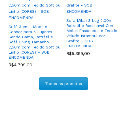
Carbono cor Titanium –
para Sala de TV ou Sala
PRONTA ENTREGA
de Estar com Tecido
(CORES) – SOB
R$
3.996,00
ENCOMENDA
Sofa Milan 3 Lug 2,00m
Retratil e Reclinavel Com
R$
4.229,00
–
Sofá 3 em 1 Modelo
R$
4.389,00
Molas Ensacadas e Tecido
Connor para 5 Lugares
Veludo Istambul cor
Sendo Cama, Retrátil e
Grafite – SOB
Sofá Living Tamanho
ENCOMENDA
2,50m com Tecido Soft ou
Linho (CORES) – SOB
R$
5.399,00
ENCOMENDA
R$
4.799,00
Sofa 2 Lugares Estilo
Todos os produtos
Poltrona Grande Encosto
Poltrona Reclinável
Baixo Gem com Tecido
Acionamento Manual
Veludo Boucle Bege –
Modelo Zoe com Porta
SOB ENCOMENDA
Copos em Couro 100%
Natural (CORES) – SOB
R$
2.989,00
ENCOMENDA
R$
5.499,00
–
R$
5.899,00