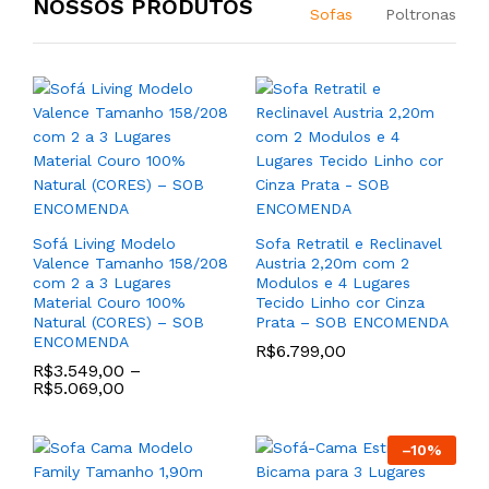
NOSSOS PRODUTOS
Sofas
Poltronas
Sofá Living Modelo
Sofa Retratil e Reclinavel
Jogo de (2) Poltronas
Valence Tamanho 158/208
Austria 2,20m com 2
Modelo Kim com Base de
Jogo de (2) Poltronas
com 2 a 3 Lugares
Modulos e 4 Lugares
Madeira Tauari cor Madeira
Grande Modelo Dallas
Material Couro 100%
Tecido Linho cor Cinza
Natural Castanho e Tecido
Com Base de Madeira
Natural (CORES) – SOB
Prata – SOB ENCOMENDA
Linho Trama cor Bege Cru
Tauari cor Madeira Natural
ENCOMENDA
R$
6.799,00
– SOB ENCOMENDA
Castanho com Tecido
R$
3.549,00
–
Linho Cor Bege Claro –
R$
5.699,00
R$
5.069,00
SOB ENCOMENDA
R$
7.856,00
–
10
%