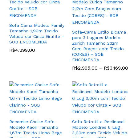
Sofa Cama Modelo Family
Tamanho 1,90m Tecido
Sofá-Cama Estilo Bicama
Jogo de Poltronas Modelo
Veludo cor Cinza Grafite –
para 3 Lugares Modelo
Médio Paola com Base
SOB ENCOMENDA
Poltrona Modelo Kim com
Zurich Tamanho 2,12m
Madeira e Tecido (CORES)
Base de Madeira Tauari
Com Braços com Tecido
R$
4.299,00
– SOB ENCOMENDA
cor Madeira Natural
(CORES) – SOB
Castanho e Tecido Linho
ENCOMENDA
R$
3.579,00
Trama cor Bege Cru – SOB
R$
2.995,00
–
R$
3.169,00
ENCOMENDA
R$
2.998,00
Recamier Chaise Sofa
Sofa Retratil e Reclinavel
Modelo Kaori Tamanho
Modelo Londres 6 Lug
Jogo de (2) Poltronas
1,67m Tecido Linho Bege
3,00m com Tecido Veludo
Modelo Helena Material