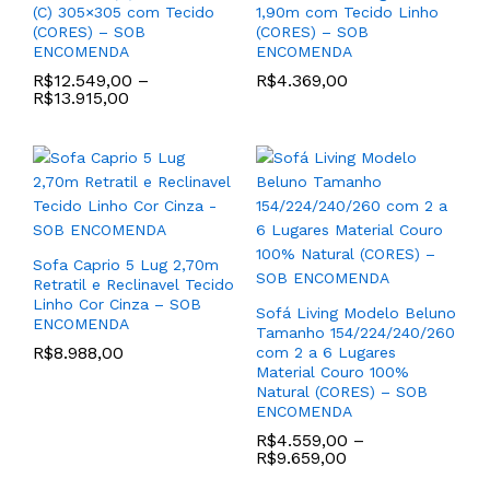
(C) 305×305 com Tecido
1,90m com Tecido Linho
(CORES) – SOB
(CORES) – SOB
ENCOMENDA
ENCOMENDA
R$
12.549,00
–
R$
4.369,00
R$
13.915,00
Jogo de (2) Poltronas
Modelo Eva com Base de
Poltrona Encosto Medio
Madeira Tauari cor Madeira
Modelo Loa Base
Sofa Caprio 5 Lug 2,70m
Natural Castanho e Tecido
Torneada de Madeira
Retratil e Reclinavel Tecido
Linho Trama cor Cinza
Tauari cor Madeira Natural
Linho Cor Cinza – SOB
Gianduia – SOB
com Detalhes em Cordas
Sofá Living Modelo Beluno
ENCOMENDA
ENCOMENDA
com Tecido Linho cor
Tamanho 154/224/240/260
Bege Claro – SOB
R$
8.988,00
com 2 a 6 Lugares
R$
5.889,00
ENCOMENDA
Material Couro 100%
Natural (CORES) – SOB
R$
4.489,00
ENCOMENDA
R$
4.559,00
–
R$
9.659,00
–
15
%