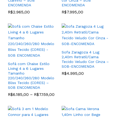
Clarinho – SOB
cor Cinza – SOB
Sintético cor Conhaque e
ENCOMENDA
ENCOMENDA
Base Aço Carbono cor
R$
2.965,00
R$
7.995,00
Poltrona Reclinável
Preto – PRONTA ENTREGA
Automatizado Modelo Zoe
R$
2.899,00
Power Touch com Porta
Copos no Braço e
extensor de Porta Celular
em Couro 100% Natural
(CORES) – SOB
ENCOMENDA
Sofa Zaragoza 4 Lug
R$
8.189,00
–
R$
8.569,00
2,40m Retratil/Cama
Tecido Veludo Cor Cinza –
Sofá com Chaise Estilo
SOB-ENCOMENDA
Living 4 a 6 Lugares
R$
4.995,00
Tamanho
220/240/260/280 Modelo
Bliss Tecido (CORES) –
SOB ENCOMENDA
R$
6.185,00
–
R$
7.159,00
Poltrona no Estilo Slim
Poltrona Grande com
Reclinável com
Encosto Baixo Modelo
Acionamento Manual
Ayra Base Aço Carbono