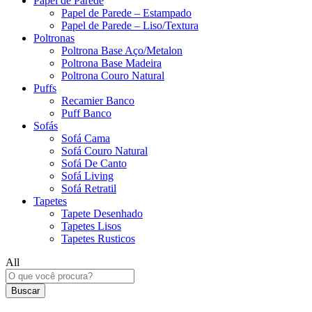
Papel de Parede
Papel de Parede – Estampado
Papel de Parede – Liso/Textura
Poltronas
Poltrona Base Aço/Metalon
Poltrona Base Madeira
Poltrona Couro Natural
Puffs
Recamier Banco
Puff Banco
Sofás
Sofá Cama
Sofá Couro Natural
Sofá De Canto
Sofá Living
Sofá Retratil
Tapetes
Tapete Desenhado
Tapetes Lisos
Tapetes Rusticos
All
Buscar