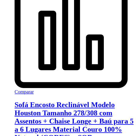
Comparar
Sofá Encosto Reclinável Modelo
Houston Tamanho 278/308 com
Assentos + Chaise Longe + Baú para 5
a 6 Lugares Material Couro 100%